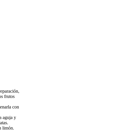
reparación,
os frutos
lenarla con
a aguja y
atas.
un limón.