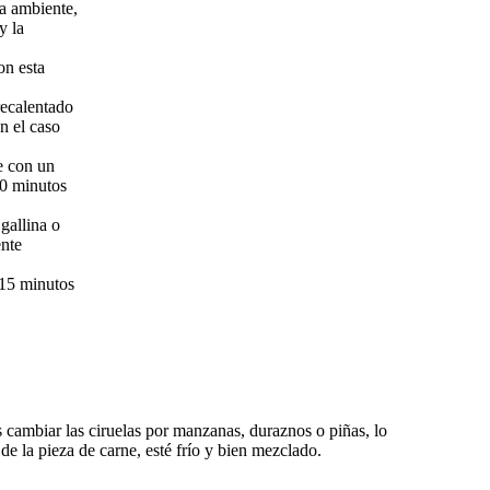
ra ambiente,
y la
on esta
recalentado
n el caso
e con un
20 minutos
gallina o
ente
 15 minutos
es cambiar las ciruelas por manzanas, duraznos o piñas, lo
 la pieza de carne, esté frío y bien mezclado.