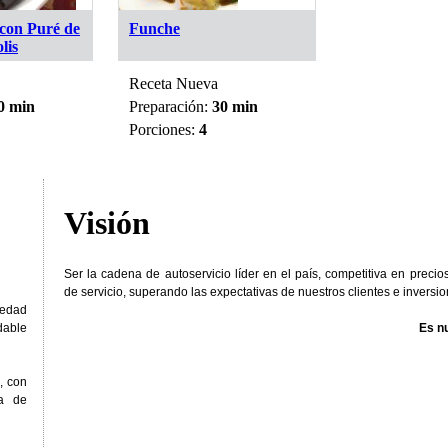
con Puré de
Funche
Crema de Api
lis
Vegetales Sal
Receta Nueva
Receta Nueva
0 min
Preparación:
30 min
Preparación:
3
Porciones:
4
Porciones:
8
Visión
Ser la cadena de autoservicio líder en el país, competitiva en precio
de servicio, superando las expectativas de nuestros clientes e inversio
iedad
dable
Es nu
, con
ía de