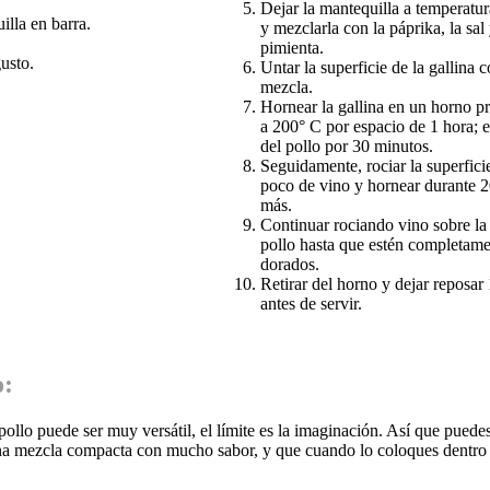
Dejar la mantequilla a temperatu
illa en barra.
y mezclarla con la páprika, la sal 
pimienta.
gusto.
Untar la superficie de la gallina c
mezcla.
Hornear la gallina en un horno p
a 200° C por espacio de 1 hora; e
del pollo por 30 minutos.
Seguidamente, rociar la superfici
poco de vino y hornear durante 
más.
Continuar rociando vino sobre la 
pollo hasta que estén completam
dorados.
Retirar del horno y dejar reposar
antes de servir.
o:
 pollo puede ser muy versátil, el límite es la imaginación. Así que pued
a mezcla compacta con mucho sabor, y que cuando lo coloques dentro de