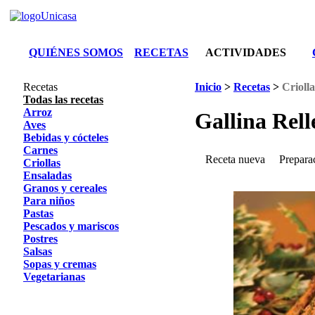
QUIÉNES SOMOS
RECETAS
ACTIVIDADES
Recetas
Inicio
>
Recetas
>
Criolla
Todas las recetas
Arroz
Gallina Rell
Aves
Bebidas y cócteles
Carnes
Receta nueva
Prepara
Criollas
Ensaladas
Granos y cereales
Para niños
Pastas
Pescados y mariscos
Postres
Salsas
Sopas y cremas
Vegetarianas