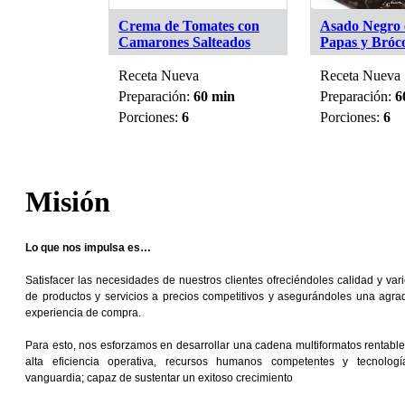
lo Express
Crema de Tomates con
Asado Negro 
Camarones Salteados
Papas y Bróco
Receta Nueva
Receta Nueva
0 min
Preparación:
60 min
Preparación:
6
Porciones:
6
Porciones:
6
Misión
Lo que nos impulsa es…
Satisfacer las necesidades de nuestros clientes ofreciéndoles calidad y var
de productos y servicios a precios competitivos y asegurándoles una agra
experiencia de compra.
Para esto, nos esforzamos en desarrollar una cadena multiformatos rentable
alta eficiencia operativa, recursos humanos competentes y tecnolog
vanguardia; capaz de sustentar un exitoso crecimiento