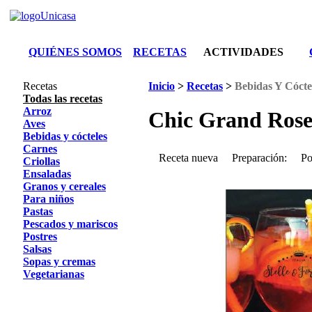
QUIÉNES SOMOS
RECETAS
ACTIVIDADES
Recetas
Inicio
>
Recetas
>
Bebidas Y Cócte
Todas las recetas
Arroz
Chic Grand Ros
Aves
Bebidas y cócteles
Carnes
Receta nueva
Preparación:
Po
Criollas
Ensaladas
Granos y cereales
Para niños
Pastas
Pescados y mariscos
Postres
Salsas
Sopas y cremas
Vegetarianas