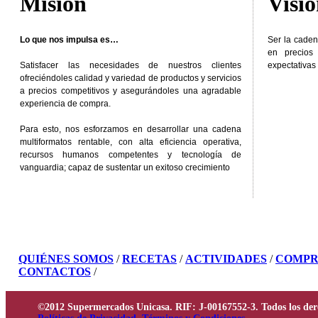
Misión
Visi
Lo que nos impulsa es…
Ser la caden
en precios
Satisfacer las necesidades de nuestros clientes
expectativas 
ofreciéndoles calidad y variedad de productos y servicios
a precios competitivos y asegurándoles una agradable
experiencia de compra.
Para esto, nos esforzamos en desarrollar una cadena
multiformatos rentable, con alta eficiencia operativa,
recursos humanos competentes y tecnología de
vanguardia; capaz de sustentar un exitoso crecimiento
QUIÉNES SOMOS
/
RECETAS
/
ACTIVIDADES
/
COMPR
CONTACTOS
/
©2012 Supermercados Unicasa. RIF: J-00167552-3. Todos los der