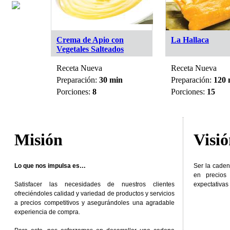
Crema de Apio con
La Hallaca
Vegetales Salteados
Receta Nueva
Receta Nueva
min
Preparación:
30 min
Preparación:
120 
Porciones:
8
Porciones:
15
Misión
Visi
Lo que nos impulsa es…
Ser la caden
en precios
Satisfacer las necesidades de nuestros clientes
expectativas 
ofreciéndoles calidad y variedad de productos y servicios
a precios competitivos y asegurándoles una agradable
experiencia de compra.