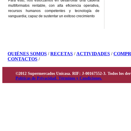
Para esto, nos esforzamos en desarrollar una cadena
multiformatos rentable, con alta eficiencia operativa,
recursos humanos competentes y tecnología de
vanguardia; capaz de sustentar un exitoso crecimiento
QUIÉNES SOMOS
/
RECETAS
/
ACTIVIDADES
/
COMPR
CONTACTOS
/
©2012 Supermercados Unicasa. RIF: J-00167552-3. Todos los der
Políticas de Privacidad. Términos y Condiciones.