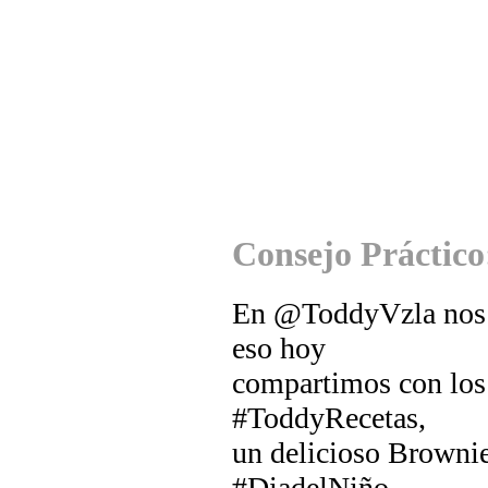
Consejo Práctico
En @ToddyVzla nos e
eso hoy
compartimos con los
#ToddyRecetas,
un delicioso Brownie
#DiadelNiño.