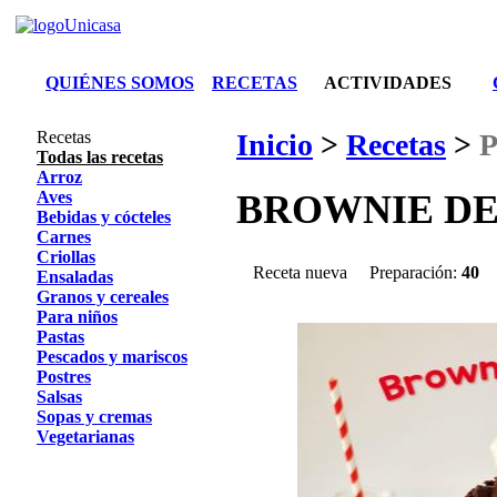
QUIÉNES SOMOS
RECETAS
ACTIVIDADES
Recetas
Inicio
>
Recetas
>
P
Todas las recetas
Arroz
Aves
BROWNIE DE
Bebidas y cócteles
Carnes
Criollas
Receta nueva
Preparación:
40
Ensaladas
Granos y cereales
Para niños
Pastas
Pescados y mariscos
Postres
Salsas
Sopas y cremas
Vegetarianas