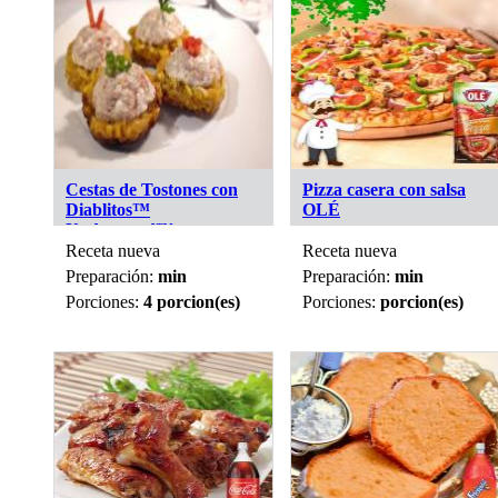
Cestas de Tostones con
Pizza casera con salsa
Diablitos™
OLÉ
Underwood™
Receta nueva
Receta nueva
Preparación:
min
Preparación:
min
Porciones:
4 porcion(es)
Porciones:
porcion(es)