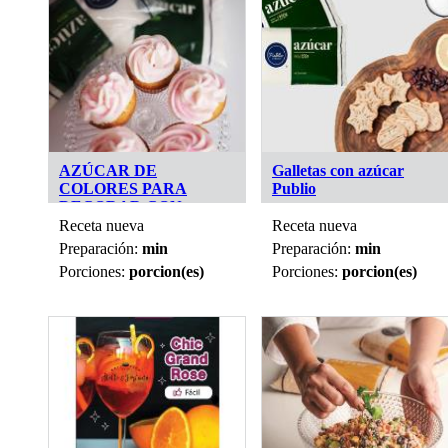
AZÚCAR DE
Galletas con azúcar
COLORES PARA
Publio
DECORAR CON
PUBLIO
Receta nueva
Receta nueva
Preparación:
min
Preparación:
min
Porciones:
porcion(es)
Porciones:
porcion(es)