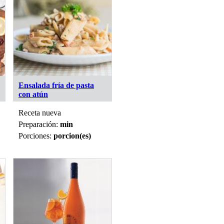
Ensalada fría de pasta
con atún
Receta nueva
Preparación:
min
Porciones:
porcion(es)