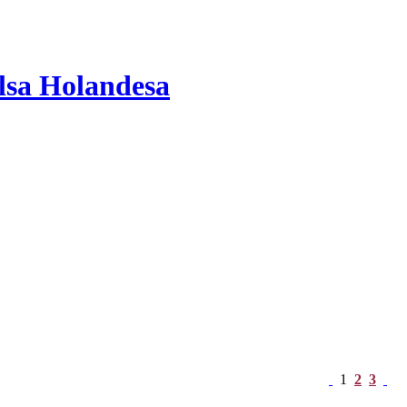
alsa Holandesa
1
2
3