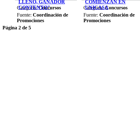
LLENO, GANADOR
COMIENZAN EN
CONTENTO"
UNICASA
Categoría:
Concursos
Categoría:
Concursos
Fuente:
Coordinación de
Fuente:
Coordinación de
Promociones
Promociones
Página 2 de 5