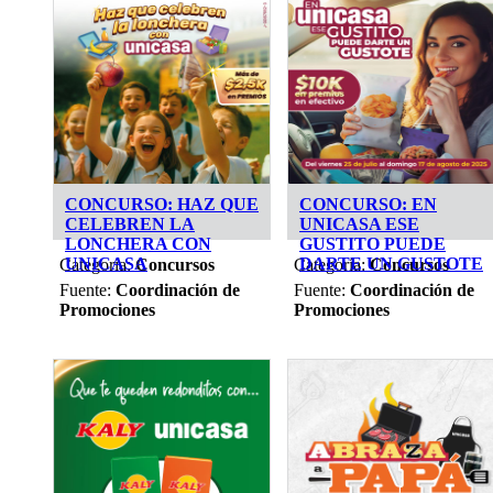
CONCURSO: HAZ QUE
CONCURSO: EN
CELEBREN LA
UNICASA ESE
LONCHERA CON
GUSTITO PUEDE
UNICASA
DARTE UN GUSTOTE
Categoría:
Concursos
Categoría:
Concursos
Fuente:
Coordinación de
Fuente:
Coordinación de
Promociones
Promociones