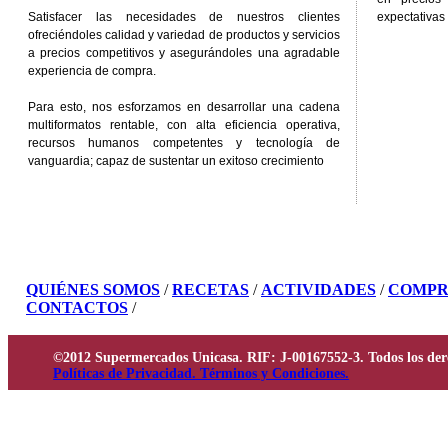
Satisfacer las necesidades de nuestros clientes
expectativas 
ofreciéndoles calidad y variedad de productos y servicios
a precios competitivos y asegurándoles una agradable
experiencia de compra.
Para esto, nos esforzamos en desarrollar una cadena
multiformatos rentable, con alta eficiencia operativa,
recursos humanos competentes y tecnología de
vanguardia; capaz de sustentar un exitoso crecimiento
QUIÉNES SOMOS
/
RECETAS
/
ACTIVIDADES
/
COMPR
CONTACTOS
/
©2012 Supermercados Unicasa. RIF: J-00167552-3. Todos los der
Políticas de Privacidad. Términos y Condiciones.