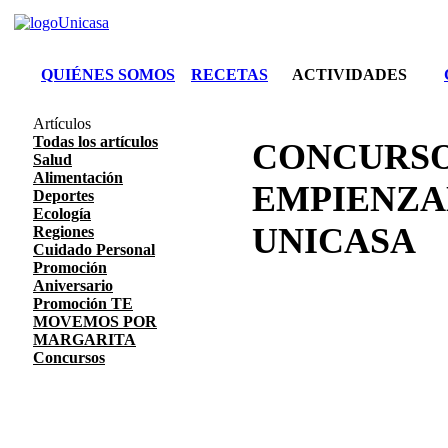
QUIÉNES SOMOS
RECETAS
ACTIVIDADES
Artículos
Todas los artículos
CONCURSO
Salud
Alimentación
EMPIENZA
Deportes
Ecología
UNICASA
Regiones
Cuidado Personal
Promoción
Aniversario
Promoción TE
MOVEMOS POR
MARGARITA
Concursos