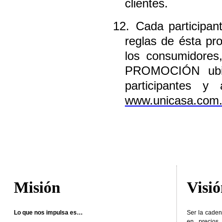
clientes.
12.
Cada participan
reglas de ésta pr
los consumidore
PROMOCIÓN ubic
participantes y
www.unicasa.com
Misión
Visi
Lo que nos impulsa es…
Ser la caden
en precios