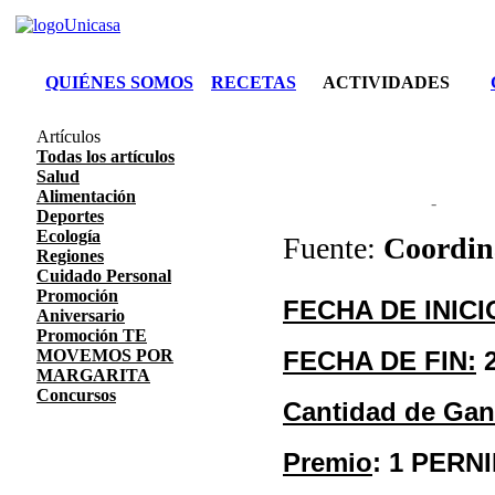
QUIÉNES SOMOS
RECETAS
ACTIVIDADES
Artículos
Todas los artículos
Salud
Alimentación
-
Deportes
Ecología
Fuente:
Coordin
Regiones
Cuidado Personal
Promoción
FECHA DE INICI
Aniversario
Promoción TE
MOVEMOS POR
FECHA DE FIN:
2
MARGARITA
Concursos
Cantidad de Ga
Premio
: 1 PERN