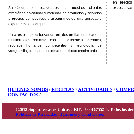
en precios
Satisfacer las necesidades de nuestros clientes
expectativas 
ofreciéndoles calidad y variedad de productos y servicios
a precios competitivos y asegurándoles una agradable
experiencia de compra.
Para esto, nos esforzamos en desarrollar una cadena
multiformatos rentable, con alta eficiencia operativa,
recursos humanos competentes y tecnología de
vanguardia; capaz de sustentar un exitoso crecimiento
QUIÉNES SOMOS
/
RECETAS
/
ACTIVIDADES
/
COMPR
CONTACTOS
/
©2012 Supermercados Unicasa. RIF: J-00167552-3. Todos los der
Políticas de Privacidad. Términos y Condiciones.