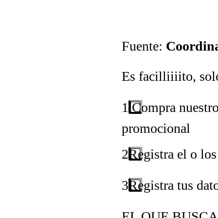
Fuente:
Coordina
Es facilliiiito, s
1️
Compra nuestros 
promocional
2️
Registra el o lo
3️
Registra tus d
EL QUE BUSCA,