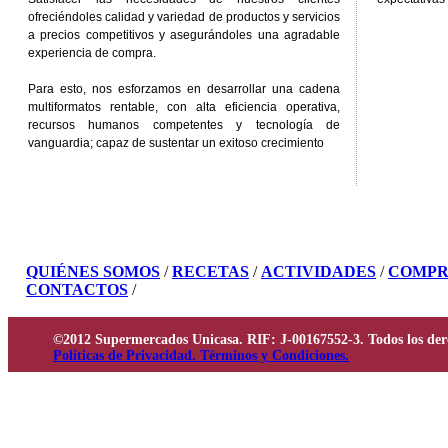
ofreciéndoles calidad y variedad de productos y servicios
a precios competitivos y asegurándoles una agradable
experiencia de compra.
Para esto, nos esforzamos en desarrollar una cadena
multiformatos rentable, con alta eficiencia operativa,
recursos humanos competentes y tecnología de
vanguardia; capaz de sustentar un exitoso crecimiento
QUIÉNES SOMOS
/
RECETAS
/
ACTIVIDADES
/
COMPR
CONTACTOS
/
©2012 Supermercados Unicasa. RIF: J-00167552-3. Todos los der
Políticas de Privacidad. Términos y Condiciones.