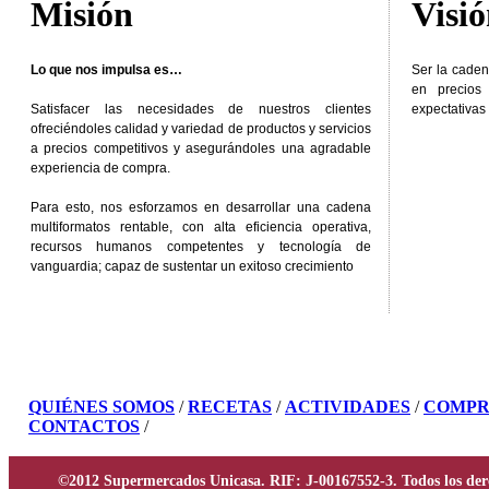
Misión
Visi
Lo que nos impulsa es…
Ser la caden
en precios
Satisfacer las necesidades de nuestros clientes
expectativas 
ofreciéndoles calidad y variedad de productos y servicios
a precios competitivos y asegurándoles una agradable
experiencia de compra.
Para esto, nos esforzamos en desarrollar una cadena
multiformatos rentable, con alta eficiencia operativa,
recursos humanos competentes y tecnología de
vanguardia; capaz de sustentar un exitoso crecimiento
QUIÉNES SOMOS
/
RECETAS
/
ACTIVIDADES
/
COMPR
CONTACTOS
/
©2012 Supermercados Unicasa. RIF: J-00167552-3. Todos los der