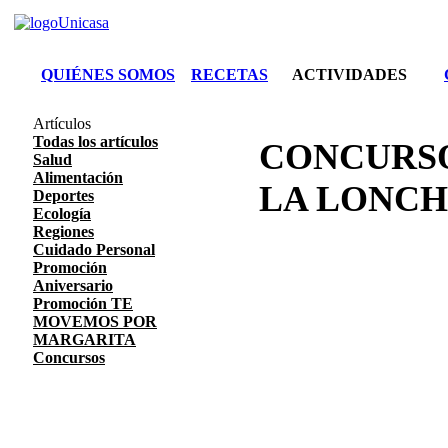
QUIÉNES SOMOS
RECETAS
ACTIVIDADES
Artículos
Todas los artículos
CONCURSO
Salud
Alimentación
LA LONCH
Deportes
Ecología
Regiones
Cuidado Personal
Promoción
Aniversario
Promoción TE
MOVEMOS POR
MARGARITA
Concursos