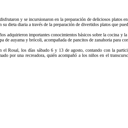
ños disfrutaron y se incursionaron en la preparación de deliciosos plat
su dieta diaria a través de la preparación de divertidos platos que pued
os adquirieron importantes conocimientos básicos sobre la cocina y la 
sopa de auyama y brócoli, acompañada de pancitos de zanahoria para co
n el Rosal, los días sábado 6 y 13 de agosto, contando con la partici
do por una recreadora, quién acompañó a los niños en el transcurso d